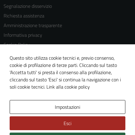
Segnalazione disservizio
disabilitati.
Questi cookie
Richiesta assistenza
non raccolgono
Amministrazione trasparente
informazioni
Informativa privacy
personali.
Cookie Policy
Note legali
Terze parti
Questo sito utilizza cookie tecnici e, previo consenso,
Dichiarazione di accessibilità
Questi cookie
cookie di profilazione di terze parti. Cliccando sul tasto
sono
'Accetta tutti' si presta il consenso alla profilazione,
Whistleblowing
impostati da
cliccando sul tasto 'Esci' si continua la navigazione con i
Piano di miglioramento del sito
una serie di
soli cookie tecnici.
Link alla cookie policy
servizi esterni
(si veda la
Area Privata
Impostazioni
Cookie policy
estesa per i
dettagli) e
Esci
possono