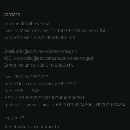
CONTATTI
Comune di Valbrevenna
Località Molino Vecchio, 13 16010 - Valbrevenna (GE)
Codice fiscale / P. IVA: 00684080104
Email:
info@comune.valbrevenna.ge.it
PEC:
protocollo@pec.comune.valbrevenna.ge.it
Centralino unico: +39 010 9390014
Fax: +39 010 9390297
Tecnici
Codice Univoco fatturazione: UFDPYW
Questi cookie
Codice IPA: c_l546
sono necessari
IBAN: IT53X0538731870000049530861
per il
Conto di Tesoreria Unica: IT 68 D010 0004306 TU0000012434
funzionamento
del sito e non
Leggi le FAQ
possono
Prenotazione appuntamento
essere