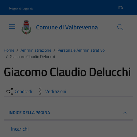
Vai ai contenuti
Vai al footer
ITA
Regione Liguria
Lingua atti
Comune di Valbrevenna
Home
/
Amministrazione
/
Personale Amministrativo
/
Giacomo Claudio Delucchi
Giacomo Claudio Delucchi
Condividi
Vedi azioni
INDICE DELLA PAGINA
Incarichi