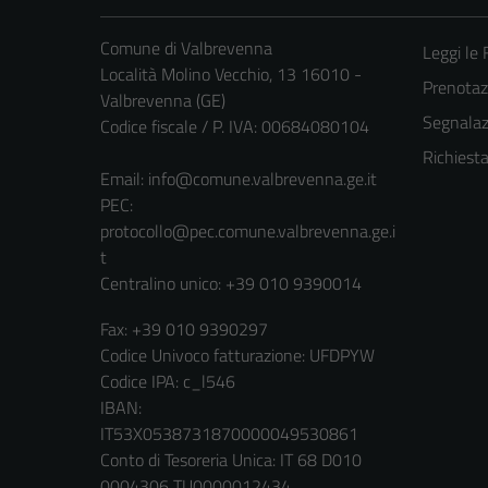
Comune di Valbrevenna
Leggi le
Località Molino Vecchio, 13 16010 -
Prenota
Valbrevenna (GE)
Segnalazi
Codice fiscale / P. IVA: 00684080104
Richiest
Email:
info@comune.valbrevenna.ge.it
PEC:
protocollo@pec.comune.valbrevenna.ge.i
t
Centralino unico: +39 010 9390014
Fax: +39 010 9390297
Codice Univoco fatturazione: UFDPYW
Codice IPA: c_l546
IBAN:
IT53X0538731870000049530861
Conto di Tesoreria Unica: IT 68 D010
0004306 TU0000012434