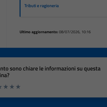
Tributi e ragioneria
Ultimo aggiornamento:
08/07/2026, 10:16
nto sono chiare le informazioni su questa
ina?
a 1 stelle su 5
luta 2 stelle su 5
Valuta 3 stelle su 5
Valuta 4 stelle su 5
Valuta 5 stelle su 5