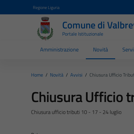
Vai ai contenuti
Vai al footer
Regione Liguria
Comune di Valbr
Portale Istituzionale
Amministrazione
Novità
Servi
Home
/
Novità
/
Avvisi
/
Chiusura Ufficio Tribu
Chiusura Ufficio t
Chiusura ufficio tributi 10 - 17 - 24 luglio