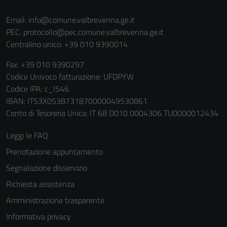
non raccolgono
informazioni
Email:
info@comune.valbrevenna.ge.it
personali.
PEC:
protocollo@pec.comune.valbrevenna.ge.it
Centralino unico: +39 010 9390014
Terze parti
Fax: +39 010 9390297
Questi cookie
Codice Univoco fatturazione: UFDPYW
sono
Codice IPA: c_l546
impostati da
IBAN: IT53X0538731870000049530861
una serie di
Conto di Tesoreria Unica: IT 68 D010 0004306 TU0000012434
servizi esterni
(si veda la
Leggi le FAQ
Cookie policy
Prenotazione appuntamento
estesa per i
Segnalazione disservizio
dettagli) e
possono
Richiesta assistenza
essere
Amministrazione trasparente
utilizzati
Informativa privacy
anche per la