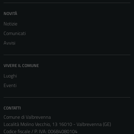
NOVITÀ
Notizie
Comunicati
Avvisi
Tecnici
VIVERE IL COMUNE
Questi cookie
Luoghi
sono necessari
per il
Eventi
funzionamento
del sito e non
possono
CONTATTI
essere
Comune di Valbrevenna
disabilitati.
Località Molino Vecchio, 13 16010 - Valbrevenna (GE)
Questi cookie
Codice fiscale / P. IVA: 00684080104