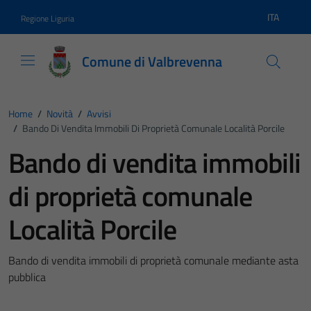
Vai ai contenuti
Vai al footer
ITA
Regione Liguria
Lingua atti
Comune di Valbrevenna
Home
/
Novità
/
Avvisi
/
Bando Di Vendita Immobili Di Proprietà Comunale Località Porcile
Bando di vendita immobili
di proprietà comunale
Località Porcile
Bando di vendita immobili di proprietà comunale mediante asta
pubblica