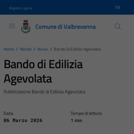
Vai ai contenuti
Vai al footer
ITA
Regione Liguria
Lingua atti
Comune di Valbrevenna
Home
/
Novità
/
Avvisi
/
Bando Di Edilizia Agevolata
Bando di Edilizia
Agevolata
Pubblicazione Bando di Edilizia Agevolata
Data:
Tempo di lettura:
1 min
06 Marzo 2026