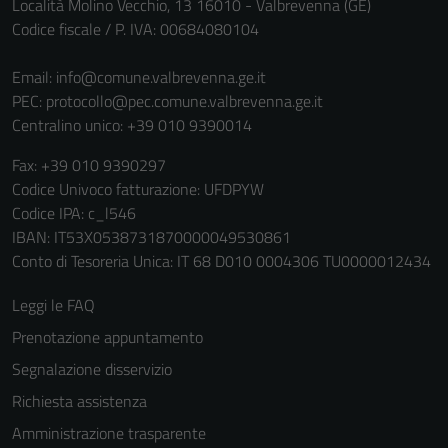
Tecnici
Località Molino Vecchio, 13 16010 - Valbrevenna (GE)
Questi cookie
Codice fiscale / P. IVA: 00684080104
sono necessari
per il
Email:
info@comune.valbrevenna.ge.it
funzionamento
PEC:
protocollo@pec.comune.valbrevenna.ge.it
del sito e non
Centralino unico: +39 010 9390014
possono
Fax: +39 010 9390297
essere
Codice Univoco fatturazione: UFDPYW
disabilitati.
Codice IPA: c_l546
Questi cookie
IBAN: IT53X0538731870000049530861
non raccolgono
Conto di Tesoreria Unica: IT 68 D010 0004306 TU0000012434
informazioni
personali.
Leggi le FAQ
Prenotazione appuntamento
Terze parti
Segnalazione disservizio
Questi cookie
Richiesta assistenza
sono
Amministrazione trasparente
impostati da