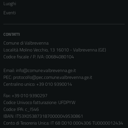
Luoghi
Eventi
CONTATTI
Comune di Valbrevenna
Località Molino Vecchio, 13 16010 - Valbrevenna (GE)
Codice fiscale / P. IVA: 00684080104
Email:
info@comune.valbrevenna.ge.it
PEC:
protocollo@pec.comune.valbrevenna.ge.it
Centralino unico: +39 010 9390014
Fax: +39 010 9390297
Codice Univoco fatturazione: UFDPYW
Codice IPA: c_l546
IBAN: IT53X0538731870000049530861
Conto di Tesoreria Unica: IT 68 D010 0004306 TU0000012434