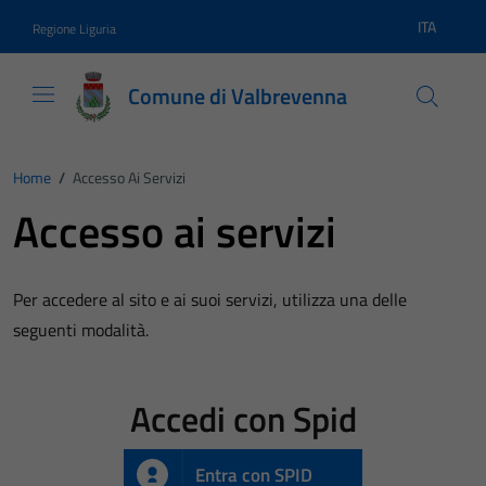
Vai ai contenuti
Vai al footer
ITA
Regione Liguria
Lingua atti
Comune di Valbrevenna
Home
/
Accesso Ai Servizi
Accesso ai servizi
Per accedere al sito e ai suoi servizi, utilizza una delle
seguenti modalità.
Accedi con Spid
Entra con SPID