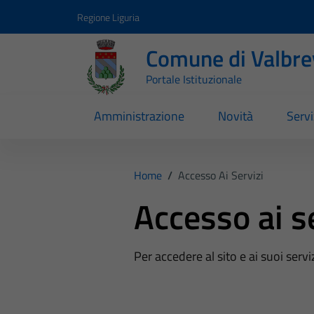
Vai ai contenuti
Vai al footer
Regione Liguria
Comune di Valbr
Portale Istituzionale
Amministrazione
Novità
Servi
Home
/
Accesso Ai Servizi
Accesso ai s
Per accedere al sito e ai suoi servi