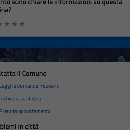
nto sono chiare le informazioni su questa
ina?
a 1 stelle su 5
luta 2 stelle su 5
Valuta 3 stelle su 5
Valuta 4 stelle su 5
Valuta 5 stelle su 5
tatta il Comune
Leggi le domande frequenti
Richiedi assistenza
Prenota appuntamento
blemi in città