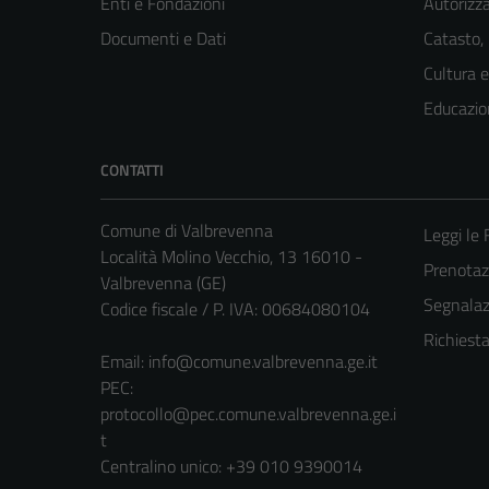
Enti e Fondazioni
Autorizza
Documenti e Dati
Catasto,
Cultura 
Educazio
CONTATTI
Comune di Valbrevenna
Leggi le
Località Molino Vecchio, 13 16010 -
Prenota
Valbrevenna (GE)
Segnalazi
Codice fiscale / P. IVA: 00684080104
Richiest
Email:
info@comune.valbrevenna.ge.it
PEC:
protocollo@pec.comune.valbrevenna.ge.i
t
Centralino unico: +39 010 9390014