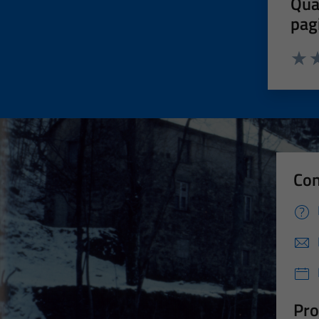
Qua
pag
Valut
Va
Con
Pro