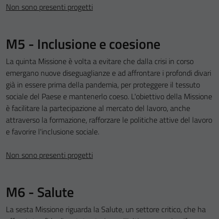
sono necessari
Non sono presenti progetti
per il
funzionamento
M5 - Inclusione e coesione
del sito e non
possono
La quinta Missione è volta a evitare che dalla crisi in corso
essere
emergano nuove diseguaglianze e ad affrontare i profondi divari
disabilitati.
già in essere prima della pandemia, per proteggere il tessuto
Questi cookie
sociale del Paese e mantenerlo coeso. L'obiettivo della Missione
non raccolgono
è facilitare la partecipazione al mercato del lavoro, anche
informazioni
attraverso la formazione, rafforzare le politiche attive del lavoro
personali.
e favorire l'inclusione sociale.
Non sono presenti progetti
Terze parti
Questi cookie
sono
M6 - Salute
impostati da
una serie di
La sesta Missione riguarda la Salute, un settore critico, che ha
servizi esterni