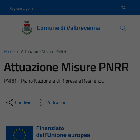
Vai ai contenuti
Vai al footer
ITA
Regione Liguria
Lingua atti
Comune di Valbrevenna
Home
/
Attuazione Misure PNRR
Attuazione Misure PNRR
PNRR - Piano Nazionale di Ripresa e Resilienza
Condividi
Vedi azioni