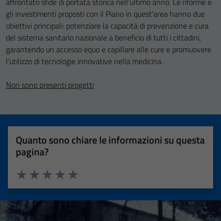
affrontato sfide di portata storica nell'ultimo anno. Le riforme e
(si veda la
gli investimenti proposti con il Piano in quest'area hanno due
Cookie policy
obiettivi principali: potenziare la capacità di prevenzione e cura
estesa per i
del sistema sanitario nazionale a beneficio di tutti i cittadini,
dettagli) e
garantendo un accesso equo e capillare alle cure e promuovere
possono
l'utilizzo di tecnologie innovative nella medicina.
essere
utilizzati
Non sono presenti progetti
anche per la
profilazione.
La
disabilitazione
Quanto sono chiare le informazioni su questa
di questi
pagina?
cookies può
peggiore la
navigazione e
Valuta 1 stelle su 5
Valuta 2 stelle su 5
Valuta 3 stelle su 5
Valuta 4 stelle su 5
Valuta 5 stelle su 5
la fruizione
delle
funzionalità