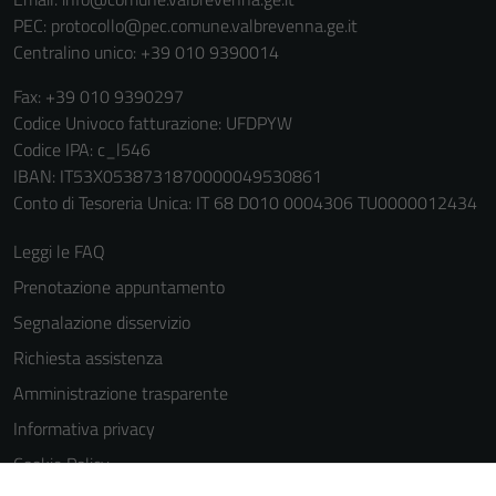
PEC:
protocollo@pec.comune.valbrevenna.ge.it
Centralino unico: +39 010 9390014
Fax: +39 010 9390297
Codice Univoco fatturazione: UFDPYW
Codice IPA: c_l546
IBAN: IT53X0538731870000049530861
Conto di Tesoreria Unica: IT 68 D010 0004306 TU0000012434
Leggi le FAQ
Prenotazione appuntamento
Segnalazione disservizio
Richiesta assistenza
Amministrazione trasparente
Informativa privacy
Cookie Policy