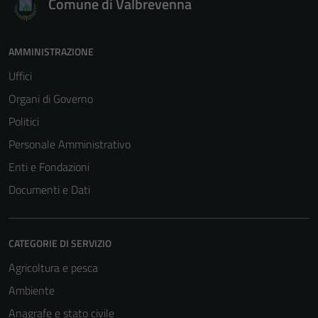
Comune di Valbrevenna
website.
AMMINISTRAZIONE
Marketing
Uffici
By sharing
your
Organi di Governo
interests
Politici
and
Personale Amministrativo
behavior as
you visit our
Enti e Fondazioni
site, you
Documenti e Dati
increase the
chance of
seeing
CATEGORIE DI SERVIZIO
personalized
content and
Agricoltura e pesca
offers.
Ambiente
Anagrafe e stato civile