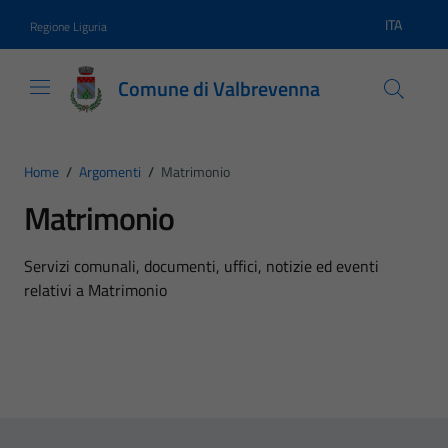
Vai ai contenuti
Vai al footer
ITA
Regione Liguria
Lingua atti
Comune di Valbrevenna
Home
/
Argomenti
/
Matrimonio
Matrimonio
Dettagli dell'argomento
Servizi comunali, documenti, uffici, notizie ed eventi
relativi a Matrimonio