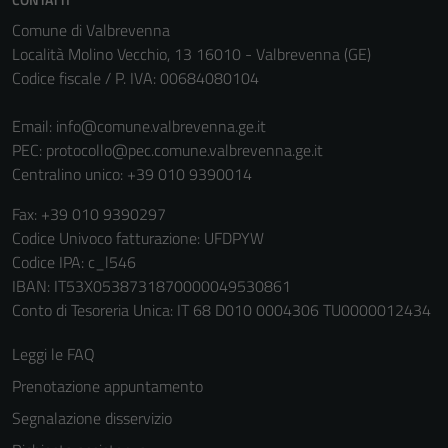
Comune di Valbrevenna
Località Molino Vecchio, 13 16010 - Valbrevenna (GE)
Codice fiscale / P. IVA: 00684080104
Email:
info@comune.valbrevenna.ge.it
PEC:
protocollo@pec.comune.valbrevenna.ge.it
Centralino unico: +39 010 9390014
Fax: +39 010 9390297
Codice Univoco fatturazione: UFDPYW
Tecnici
Codice IPA: c_l546
Questi cookie
IBAN: IT53X0538731870000049530861
sono necessari
Conto di Tesoreria Unica: IT 68 D010 0004306 TU0000012434
per il
funzionamento
Leggi le FAQ
del sito e non
Prenotazione appuntamento
possono
Segnalazione disservizio
essere
disabilitati.