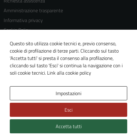
Richiesta assistenza
Questi cookie
Amministrazione trasparente
non raccolgono
Informativa privacy
informazioni
personali.
Cookie Policy
Note legali
Questo sito utilizza cookie tecnici e, previo consenso,
Dichiarazione di accessibilità
Terze parti
cookie di profilazione di terze parti. Cliccando sul tasto
'Accetta tutti' si presta il consenso alla profilazione,
Questi cookie
Whistleblowing
cliccando sul tasto 'Esci' si continua la navigazione con i
sono
Piano di miglioramento del sito
soli cookie tecnici.
Link alla cookie policy
impostati da
una serie di
servizi esterni
Area Privata
Impostazioni
(si veda la
Cookie policy
estesa per i
Esci
dettagli) e
possono
Accetta tutti
Credits: ©
Technical Design s.r.l.
essere