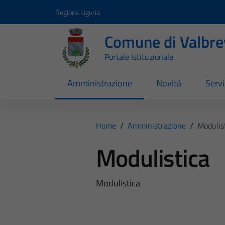
Vai ai contenuti
Vai al footer
Regione Liguria
Comune di Valbr
Portale Istituzionale
Amministrazione
Novità
Servi
Home
/
Amministrazione
/
Modulis
Modulistica
Modulistica