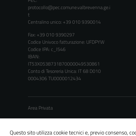
PEC:
protocollo@pec.comune.valbrevenna.ge.i
t
Centralino unico: +39 010 9390014
Fax: +39 010 9390297
Codice Univoco fatturazione: UFDPYW
Codice IPA: c_l546
IBAN:
IT53X0538731870000049530861
Conto di Tesoreria Unica: IT 68 D010
0004306 TU0000012434
Area Privata
Questo sito utilizza cookie tecnici e, previo consenso, coo