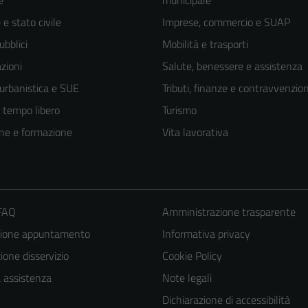
e
municipale
e stato civile
Imprese, commercio e SUAP
ubblici
Mobilità e trasporti
zioni
Salute, benessere e assistenza
 urbanistica e SUE
Tributi, finanze e contravvenzion
e tempo libero
Turismo
ne e formazione
Vita lavorativa
 FAQ
Amministrazione trasparente
zione appuntamento
Informativa privacy
one disservizio
Cookie Policy
a assistenza
Note legali
Dichiarazione di accessibilità