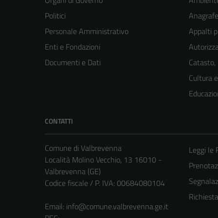
Organi di Governo
Ambient
Politici
Anagrafe 
Personale Amministrativo
Appalti p
Enti e Fondazioni
Autorizza
Documenti e Dati
Catasto,
Cultura 
Educazio
CONTATTI
Comune di Valbrevenna
Leggi le
Località Molino Vecchio, 13 16010 -
Prenota
Valbrevenna (GE)
Segnalazi
Codice fiscale / P. IVA: 00684080104
Richiest
Email:
info@comune.valbrevenna.ge.it