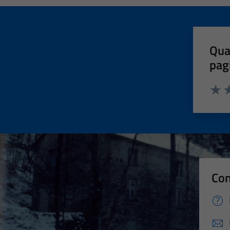
Qua
pag
Valut
Va
Con