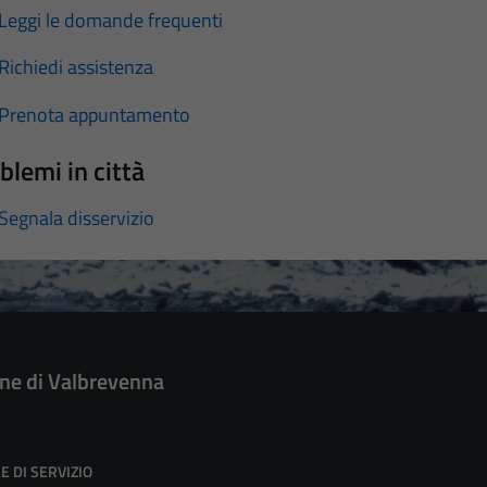
Leggi le domande frequenti
Richiedi assistenza
Prenota appuntamento
blemi in città
Segnala disservizio
e di Valbrevenna
E DI SERVIZIO