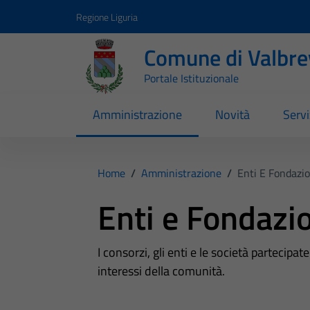
Vai ai contenuti
Vai al footer
Regione Liguria
Comune di Valbr
Portale Istituzionale
Amministrazione
Novità
Servi
Home
/
Amministrazione
/
Enti E Fondazio
Enti e Fondazi
I consorzi, gli enti e le società partecipa
interessi della comunità.