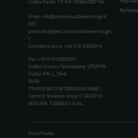
Segnalazi
Codice fiscale / P. IVA: 00684080104
Richiest
Email:
info@comune.valbrevenna.ge.it
PEC:
protocollo@pec.comune.valbrevenna.ge.i
t
Centralino unico: +39 010 9390014
Fax: +39 010 9390297
Codice Univoco fatturazione: UFDPYW
Codice IPA: c_l546
IBAN:
IT53X0538731870000049530861
Conto di Tesoreria Unica: IT 68 D010
0004306 TU0000012434
Area Privata